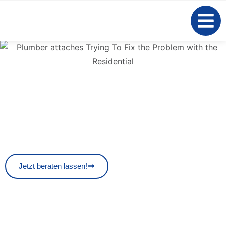
Heizungsbau
Guten Tag! Hier erfahren Sie alles Wissenswerte rund um den
Heizungsbau. Als Ihr erfahrener Handwerksbetrieb stehen wir
Ihnen von der Beratung bis zur Installation moderner und
effizienter Heizsysteme zur Seite.
Jetzt beraten lassen!