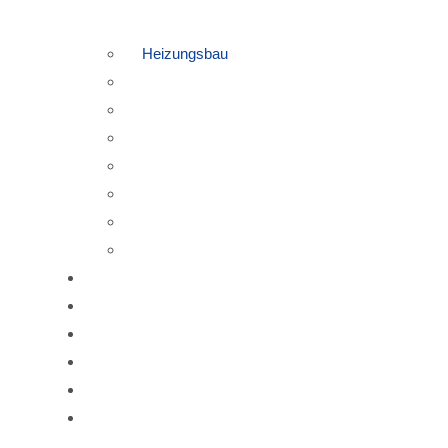
Heizungsbau
Gasheizung
Pelletheizung / Holzheizung
Wärmepumpe
Luftwärmepumpe
Heizungswartung & Notdienst
Fernwärme
Mobile Heizung
Photovoltaik
Gartenbewässerung / Gartenberegnung
Wasseraufbereitung
Förderung & Finanzierung
Referenzen
Über uns