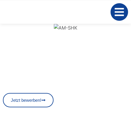
Anlagenmechaniker SHK
(m/w/d)
Du bist Anlagenmechaniker SHK (m/w/d) und suchst eine neue
Herausforderung?
Verstärke unser Team und arbeite in einem modernen,
zukunftssicheren Handwerksbetrieb mit echten Perspektiven.
Jetzt bewerben!