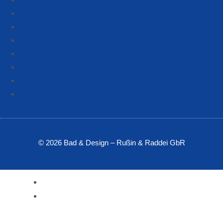
Über uns
Jobs
Kontakt
Impressum
Datenschutz
Cookie-Richtlinie (EU)
AGB
© 2026 Bad & Design – Rußin & Raddei GbR
Start
Badsanierung