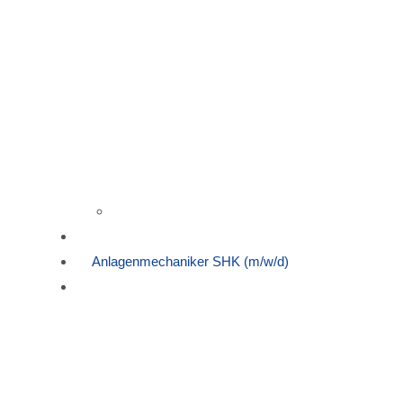
Kundenbewertungen
Jobs
Anlagenmechaniker SHK (m/w/d)
Kontakt
Badrechner
Heizungsrechner