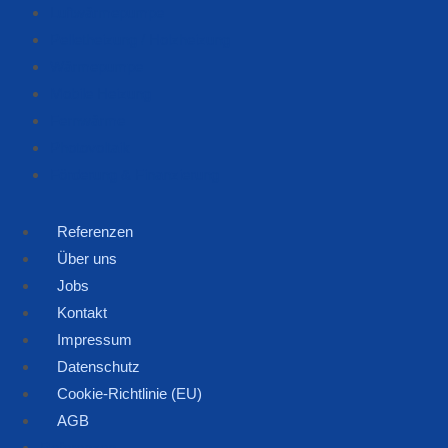
Luftwärmepumpe
Pelletheizung / Holzheizung
Wärmepumpe
Mobile Heizung
Fernwärme
Photovoltaik
Förderung & Finanzierung
Referenzen
Über uns
Jobs
Kontakt
Impressum
Datenschutz
Cookie-Richtlinie (EU)
AGB
Referenzen